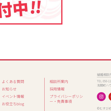
結婚相談
TEL.050
よくある質問
相談所案内
浅間町ハウ
お知らせ
採用情報
I
イベント情報
プライバシーポリシ
n
ー・免責事項
s
お役立ちblog
t
©むすび