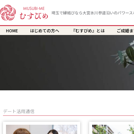
内
容
埼玉で縁結びなら大宮氷川参道沿いのパワース
を
ス
HOME
はじめての方へ
『むすびめ』とは
ご成婚ま
キ
ッ
プ
デート活用通信