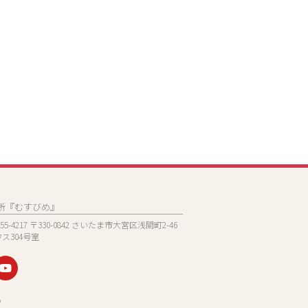
所『むすびめ』
-1155-4217 〒330-0842 さいたま市大宮区浅間町2-46
ス304号室
Y
o
u
t
め